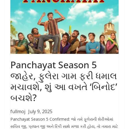
Panchayat Season 5
જાહેર, ફુલેરા ગામ ફરી ધમાલ
મચાવશે, શું આ વખતે ‘બિનોદ’
બચશે?
fullmoj
July 9, 2025
Panchayat Season 5 Confirmed: જો તમે ફૂલેરાની શેરીઓમાં
સચિવ જી, પ્રધાન જી અને રિંકી સાથે મજા કરી હોય, તો તમારા માટે