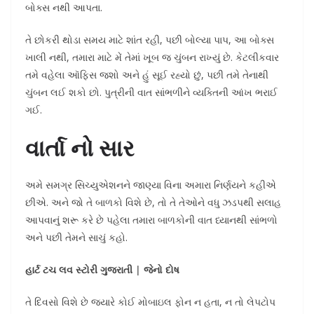
બોક્સ નથી આપતા.
તે છોકરી થોડા સમય માટે શાંત રહી, પછી બોલ્યા પાપ, આ બોક્સ
ખાલી નથી, તમારા માટે મેં તેમાં ખૂબ જ ચુંબન રાખ્યું છે. કેટલીકવાર
તમે વહેલા ઑફિસ જશો અને હું સૂઈ રહ્યો છું, પછી તમે તેનાથી
ચુંબન લઈ શકો છો. પુત્રીની વાત સાંભળીને વ્યક્તિની આંખ ભરાઈ
ગઈ.
વાર્તા નો સાર
અમે સમગ્ર સિચ્યુએશનને જાણ્યા વિના અમારા નિર્ણયને કહીએ
છીએ. અને જો તે બાળકો વિશે છે, તો તે તેઓને વધુ ઝડપથી સલાહ
આપવાનું શરૂ કરે છે પહેલા તમારા બાળકોની વાત ધ્યાનથી સાંભળો
અને પછી તેમને સાચું કહો.
હાર્ટ ટચ લવ સ્ટોરી ગુજરાતી | જેનો દોષ
તે દિવસો વિશે છે જ્યારે કોઈ મોબાઇલ ફોન ન હતા, ન તો લેપટોપ