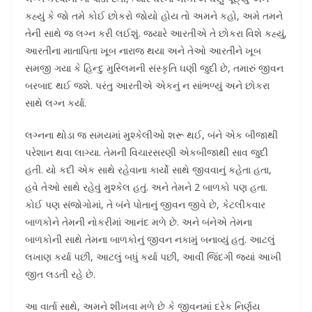
કહ્યું કે જો તમે કોઈ છોકરો જોયો હોય તો અમને કહો, અમે તમને
તેની સાથે જ લગ્ન કરી લઈશું. જ્યારે આરતીએ તે છોકરા વિશે કહ્યું,
આરતીના માતાપિતા ખૂબ નારાજ થયા અને તેઓ આરતીને ખૂબ
સમજી ગયા કે હિન્દુ મુસ્લિમની સંસ્કૃતિ ઘણી જુદી છે, તમારું જીવન
બરબાદ થઈ જશે. પરંતુ આરતીએ એકનું ન સાંભળ્યું અને છોકરા
સાથે લગ્ન કર્યા.
લગ્નના થોડા જ સમયમાં મુશ્કેલીઓ શરૂ થઈ, બંને એક બીજાથી
પરેશાન થવા લાગ્યા. તેમની વિચારસરણી એકબીજાથી સાવ જુદી
હતી. યો કદી એક સાથે રહેવાના કાર્યો સાથે જીવવાનું કહેતા હતા,
હવે તેઓ સાથે રહેવું મુશ્કેલ હતું. અને તેમને 2 બાળકો પણ હતા.
કોઈ પણ સંજોગોમાં, તે બંને પોતાનું જીવન જીવે છે, કેટલીકવાર
બાળકોને તેમની નોકરીમાં આનંદ મળે છે. અને બંનેએ તેમના
બાળકોની સાથે તેમના બાળકોનું જીવન નકામું બનાવ્યું હતું. આટલું
લખાણ કર્યા પછી, આટલું બધું કર્યા પછી, આવી જિંદગી જ્યાં આખી
જીત લડતી રહે છે.
આ વાર્તા સાથે, અમને શીખવા મળે છે કે જીવનમાં દરેક નિર્ણય