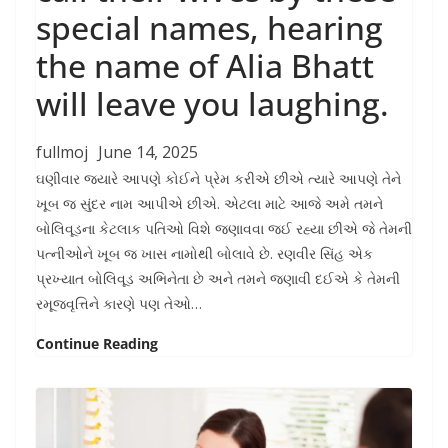
special names, hearing
the name of Alia Bhatt
will leave you laughing.
fullmoj
June 14, 2025
ઘણીવાર જ્યારે આપણે કોઈને પ્રેમ કરીએ છીએ ત્યારે આપણે તેને
ખૂબ જ સુંદર નામ આપીએ છીએ. એટલા માટે આજે અમે તમને
બોલિવૂડના કેટલાક પતિઓ વિશે જણાવવા જઈ રહ્યા છીએ જે તેમની
પત્નીઓને ખૂબ જ ખાસ નામોથી બોલાવે છે. રણવીર સિંહ એક
પ્રખ્યાત બોલિવૂડ અભિનેતા છે અને તમને જણાવી દઈએ કે તેમની
રમૂજવૃત્તિને કારણે પણ તેઓ…
Continue Reading