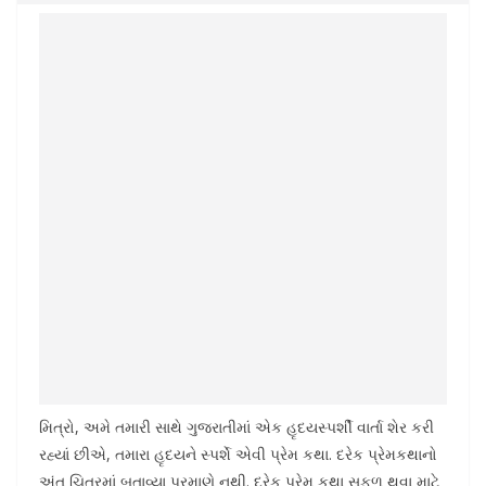
મિત્રો, અમે તમારી સાથે ગુજરાતીમાં એક હૃદયસ્પર્શી વાર્તા શેર કરી
રહ્યાં છીએ, તમારા હૃદયને સ્પર્શે એવી પ્રેમ કથા. દરેક પ્રેમકથાનો
અંત ચિત્રમાં બતાવ્યા પ્રમાણે નથી. દરેક પ્રેમ કથા સફળ થવા માટે