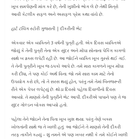
ખૂબ સમર્પણની માંગ કરે છે, તેની ખુશીનો ભોગ લે છે તેથી મિત્રો
આવી કેટલીક સફળ અને અસફળ પ્રેમ કથા વાંચે છે.
હાર્ટ ટચિંગ સ્ટોરી ગુજરાતી | દીકરીની ભેટ
એકવાર એક વ્યક્તિને 3 વર્ષની પુત્રી હતી. એક દિવસ વ્યક્તિએ
જોયું કે તેની પુત્રી તેના એક સુંદર અને મોંઘા સોનાના પેકિંગ કાગળો
સાથે બ aક્સ લપેટી રહી છે. આ જોઈને વ્યક્તિ ખૂબ ગુસ્સે થઈ ગઈ.
તે તેની પુત્રીને ખૂબ જ ઠપકો આપે છે. તમે મારા કાગળને ખૂબ મોંઘા
કરી દીધા, તે પણ કોઈ અર્થ વિના. જો તમે સારા કામ માટે તેનો
ઉપયોગ કરો છો, તો તે સરસ થયું હોત, પરંતુ તમે તેમાં બિનજરૂરી
રીતે એક પેપર લપેટ્યું છે. થોડા દિવસો પહેલા દિવાળીનો દિવસ
આવ્યો. તે માણસે તેની પુત્રીને ભેટ આપી. દીકરીએ પાપાને પણ તે જ
સુંદર ગોલ્ડન બોક્સ આપ્યો હતો.
પહેલા તેને જોઇને તેના પિતા ખૂબ ખુશ થયા. પરંતુ તેણે બક્સ
ખોલતાંની સાથે જ તે ખાલી હતું. આ જોઈને તે માણસે તેની દીકરી
તરફ તાકીને કહ્યું – શું તમને એ પણ ખબર નથી કે તમે કોઈને ખાલી