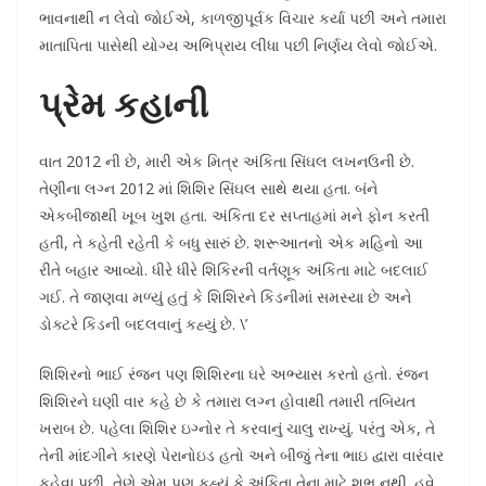
ભાવનાથી ન લેવો જોઈએ, કાળજીપૂર્વક વિચાર કર્યા પછી અને તમારા
માતાપિતા પાસેથી યોગ્ય અભિપ્રાય લીધા પછી નિર્ણય લેવો જોઈએ.
પ્રેમ કહાની
વાત 2012 ની છે, મારી એક મિત્ર અંકિતા સિંઘલ લખનઉની છે.
તેણીના લગ્ન 2012 માં શિશિર સિંઘલ સાથે થયા હતા. બંને
એકબીજાથી ખૂબ ખુશ હતા. અંકિતા દર સપ્તાહમાં મને ફોન કરતી
હતી, તે કહેતી રહેતી કે બધુ સારું છે. શરૂઆતનો એક મહિનો આ
રીતે બહાર આવ્યો. ધીરે ધીરે શિંકિરની વર્તણૂક અંકિતા માટે બદલાઈ
ગઈ. તે જાણવા મળ્યું હતું કે શિશિરને કિડનીમાં સમસ્યા છે અને
ડોક્ટરે કિડની બદલવાનું કહ્યું છે. \’
શિશિરનો ભાઈ રંજન પણ શિશિરના ઘરે અભ્યાસ કરતો હતો. રંજન
શિશિરને ઘણી વાર કહે છે કે તમારા લગ્ન હોવાથી તમારી તબિયત
ખરાબ છે. પહેલા શિશિર ઇગ્નોર તે કરવાનું ચાલુ રાખ્યું. પરંતુ એક, તે
તેની માંદગીને કારણે પેરાનોઇડ હતો અને બીજું તેના ભાઇ દ્વારા વારંવાર
કહેવા પછી, તેણે એમ પણ કહ્યું કે અંકિતા તેના માટે શુભ નથી. હવે