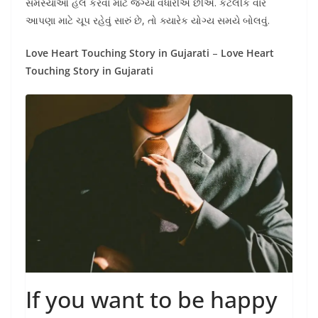
સમસ્યાઓ હલ કરવા માટે જગ્યા વધારીએ છીએ. કેટલીક વાર
આપણા માટે ચૂપ રહેવું સારું છે, તો ક્યારેક યોગ્ય સમયે બોલવું.
Love Heart Touching Story in Gujarati
–
Love Heart
Touching Story in Gujarati
If you want to be happy