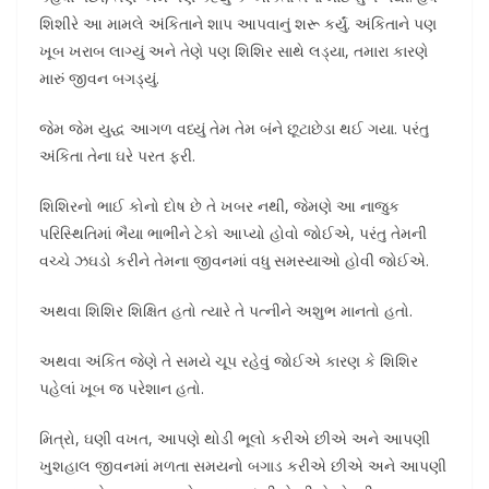
શિશીરે આ મામલે અંકિતાને શાપ આપવાનું શરૂ કર્યું. અંકિતાને પણ
ખૂબ ખરાબ લાગ્યું અને તેણે પણ શિશિર સાથે લડ્યા, તમારા કારણે
મારું જીવન બગડ્યું.
જેમ જેમ યુદ્ધ આગળ વધ્યું તેમ તેમ બંને છૂટાછેડા થઈ ગયા. પરંતુ
અંકિતા તેના ઘરે પરત ફરી.
શિશિરનો ભાઈ કોનો દોષ છે તે ખબર નથી, જેમણે આ નાજુક
પરિસ્થિતિમાં ભૈયા ભાભીને ટેકો આપ્યો હોવો જોઈએ, પરંતુ તેમની
વચ્ચે ઝઘડો કરીને તેમના જીવનમાં વધુ સમસ્યાઓ હોવી જોઈએ.
અથવા શિશિર શિક્ષિત હતો ત્યારે તે પત્નીને અશુભ માનતો હતો.
અથવા અંકિત જેણે તે સમયે ચૂપ રહેવું જોઈએ કારણ કે શિશિર
પહેલાં ખૂબ જ પરેશાન હતો.
મિત્રો, ઘણી વખત, આપણે થોડી ભૂલો કરીએ છીએ અને આપણી
ખુશહાલ જીવનમાં મળતા સમયનો બગાડ કરીએ છીએ અને આપણી