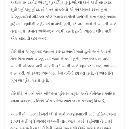
અથવા ઇન્ટરનેટ એટલું પ્રચલિત હતું. જો લોકોને કોઈ સમાચાર
સુધી પહોંચવું હોય, તો પત્ર મોકલવો એ એકમાત્ર રસ્તો હતો.
અલ્હાબાદની મેડિકલ કોલેજમાંઆરતીની પસંદગી થતાં જાણે આખા
કુટુંબમાં ખુશીની લહેર જોવા મળી હતી, જે પણ આવે તે આરતી અને
તેના માતા પપ્પાને અભિનંદન આપી રહ્યો હતો. આરતી લીધા પછી
એક સારા ડોક્ટર બનશે.
ધીમે ધીમે અલ્હાબાદ જવાનો સમય આવી ગયો હતો અને આરતી
તેના પિતા સાથે અલ્હાબાદ જવા નીકળી હતી, છાત્રાલયમાં પાપા
આરતી ગોઠવ્યા પછી આરતી ઘરે આવી અને ખૂબ જ સખત અભ્યાસ
શરૂ કરી, મોહમ્મદ અબ્બાસ તેના વર્ગનો છોકરો હતો, તે આરતીને
ખૂબ જ પ્રેમ કરતો હતો.
ધીરે ધીરે, તે બંને એક બીજાના પ્રેમમાં પડ્યાં અને કોલેજના અંતિમ
વર્ષમાં આવતા, બંનેએ એક બીજા સાથે લગ્ન કરવાનું વિચાર્યું.
આરતીએ માસની ડિગ્રી લીધી અને અલ્હાબાદની સારી હોસ્પિટલમાં
દાખલ થઈ. હવે જ્યારે લગ્નની વાત આવે ત્યારે તે હંમેશા તેના ઘરે
લગ્ન કરવાની ના પાડી દેતી, ત્યારે ઘરના લોકોએ ઘણું પૂછ્યું અને