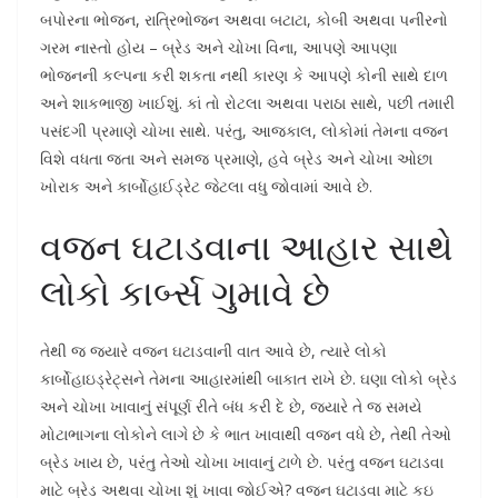
બપોરના ભોજન, રાત્રિભોજન અથવા બટાટા, કોબી અથવા પનીરનો
ગરમ નાસ્તો હોય – બ્રેડ અને ચોખા વિના, આપણે આપણા
ભોજનની કલ્પના કરી શકતા નથી કારણ કે આપણે કોની સાથે દાળ
અને શાકભાજી ખાઈશું. કાં તો રોટલા અથવા પરાઠા સાથે, પછી તમારી
પસંદગી પ્રમાણે ચોખા સાથે. પરંતુ, આજકાલ, લોકોમાં તેમના વજન
વિશે વધતા જતા અને સમજ પ્રમાણે, હવે બ્રેડ અને ચોખા ઓછા
ખોરાક અને કાર્બોહાઈડ્રેટ જેટલા વધુ જોવામાં આવે છે.
વજન ઘટાડવાના આહાર સાથે
લોકો કાર્બ્સ ગુમાવે છે
તેથી જ જ્યારે વજન ઘટાડવાની વાત આવે છે, ત્યારે લોકો
કાર્બોહાઇડ્રેટ્સને તેમના આહારમાંથી બાકાત રાખે છે. ઘણા લોકો બ્રેડ
અને ચોખા ખાવાનું સંપૂર્ણ રીતે બંધ કરી દે છે, જ્યારે તે જ સમયે
મોટાભાગના લોકોને લાગે છે કે ભાત ખાવાથી વજન વધે છે, તેથી તેઓ
બ્રેડ ખાય છે, પરંતુ તેઓ ચોખા ખાવાનું ટાળે છે. પરંતુ વજન ઘટાડવા
માટે બ્રેડ અથવા ચોખા શું ખાવા જોઈએ? વજન ઘટાડવા માટે કઇ