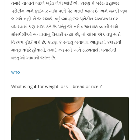
તમારે ચોખાને બદલે બ્રેડ લેવી જોઈએ, કારણ કે બ્રેડમાં હાજર
પ્રોટીન અને ફાઈબર ખાધા પછી પેટ ભરાઈ જાય છે અને જલ્દી ભૂખ
લાગશે નહીં. તે જ સમયે, બ્રેડમાં હાજર પ્રોટીન ચયાપચય દર
વધારવામાં પણ મદદ કરે છે. પરંતુ જો તમે વજન ઘટાડવાની સાથે
માંસપેશીઓ બનાવવાનું વિચારી રહ્યા છો, તો ચોખા એક વધુ સારો
વિકલ્પ હોઈ શકે છે, કારણ કે સ્નાયુ બનાવતા આહારમાં કેલરીની
માત્રા વધારે હોવાથી, તમારે ઝડપથી અને સરળતાથી પચાયેલી
વસ્તુઓ ખાવાની જરૂર છે.
who
What is right for weight loss – bread or rice ?