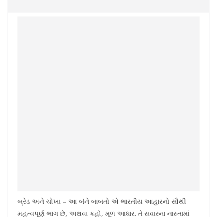
બ્રેડ અને ચોખા – આ બંને બાબતો એ ભારતીય આહારનો સૌથી
મહત્વપૂર્ણ ભાગ છે, અથવા કહો, મૂળ આધાર. તે સવારના નાસ્તામાં