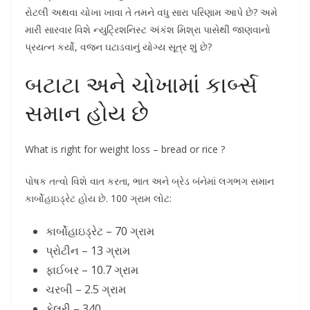
રોટલી અથવા ચોખા ખાવા તે તમને વધુ સારા પરિણામ આપે છે? અમે
મારી સારવાર વિશે ન્યુટ્રિશનિસ્ટ અંકંશ મિશ્રા પાસેથી જાણવાનો
પ્રયત્ન કર્યો, વજન ઘટાડવાનું યોગ્ય સૂત્ર શું છે?
બટાટા અને ચોખામાં કાર્બ્સ
સમાન હોય છે
What is right for weight loss – bread or rice ?
પોષક તત્વો વિશે વાત કરતા, ભાત અને બ્રેડ બંનેમાં લગભગ સમાન
કાર્બોહાઇડ્રેટ હોય છે. 100 ગ્રામ લોટ:
કાર્બોહાઇડ્રેટ – 70 ગ્રામ
પ્રોટીન – 13 ગ્રામ
ફાઈબર – 10.7 ગ્રામ
ચરબી – 2.5 ગ્રામ
કેલરી – 340