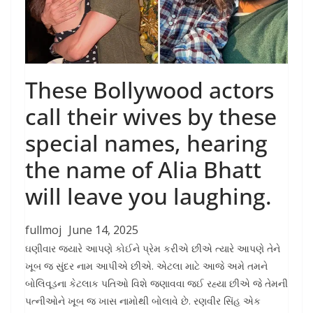
These Bollywood actors
call their wives by these
special names, hearing
the name of Alia Bhatt
will leave you laughing.
fullmoj
June 14, 2025
ઘણીવાર જ્યારે આપણે કોઈને પ્રેમ કરીએ છીએ ત્યારે આપણે તેને
ખૂબ જ સુંદર નામ આપીએ છીએ. એટલા માટે આજે અમે તમને
બોલિવૂડના કેટલાક પતિઓ વિશે જણાવવા જઈ રહ્યા છીએ જે તેમની
પત્નીઓને ખૂબ જ ખાસ નામોથી બોલાવે છે. રણવીર સિંહ એક