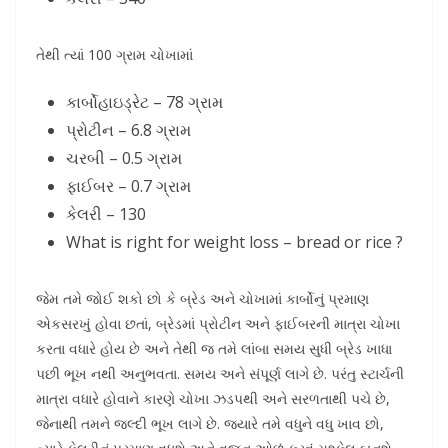
તેથી ત્યાં 100 ગ્રામ ચોખામાં
કાર્બોહાઇડ્રેટ – 78 ગ્રામ
પ્રોટીન – 6.8 ગ્રામ
ચરબી – 0.5 ગ્રામ
ફાઈબર – 0.7 ગ્રામ
કેલરી – 130
What is right for weight loss – bread or rice ?
જેમ તમે જોઈ શકો છો કે બ્રેડ અને ચોખામાં કાર્બોનું પ્રમાણ
એકસરખું હોવા છતાં, બ્રેડમાં પ્રોટીન અને ફાઈબરની માત્રા ચોખા
કરતા વધારે હોય છે અને તેથી જ તમે લાંબા સમય સુધી બ્રેડ ખાધા
પછી ભૂખ નથી અનુભવતા. સમય અને સંપૂર્ણ લાગે છે. પરંતુ સ્ટાર્ચની
માત્રા વધારે હોવાને કારણે ચોખા ઝડપથી અને સરળતાથી પચે છે,
જેનાથી તમને જલ્દી ભૂખ લાગે છે. જ્યારે તમે વધુને વધુ ખાવ છો,