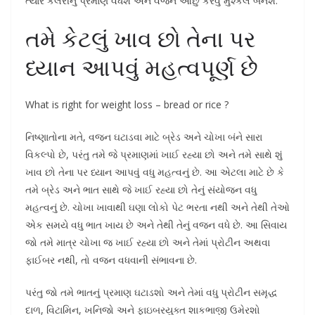
ત્યારે કેલરીનું પ્રમાણ વધશે અને વજન ઓછું કરવું મુશ્કેલ બનશે.
તમે કેટલું ખાવ છો તેના પર
ધ્યાન આપવું મહત્વપૂર્ણ છે
What is right for weight loss – bread or rice ?
નિષ્ણાતોના મતે, વજન ઘટાડવા માટે બ્રેડ અને ચોખા બંને સારા
વિકલ્પો છે, પરંતુ તમે જે પ્રમાણમાં ખાઈ રહ્યા છો અને તમે સાથે શું
ખાવ છો તેના પર ધ્યાન આપવું વધુ મહત્વનું છે. આ એટલા માટે છે કે
તમે બ્રેડ અને ભાત સાથે જે ખાઈ રહ્યા છો તેનું સંયોજન વધુ
મહત્વનું છે. ચોખા ખાવાથી ઘણા લોકો પેટ ભરતા નથી અને તેથી તેઓ
એક સમયે વધુ ભાત ખાય છે અને તેથી તેનું વજન વધે છે. આ સિવાય
જો તમે માત્ર ચોખા જ ખાઈ રહ્યા છો અને તેમાં પ્રોટીન અથવા
ફાઈબર નથી, તો વજન વધવાની સંભાવના છે.
પરંતુ જો તમે ભાતનું પ્રમાણ ઘટાડશો અને તેમાં વધુ પ્રોટીન સમૃદ્ધ
દાળ, વિટામિન, ખનિજો અને ફાઇબરયુક્ત શાકભાજી ઉમેરશો