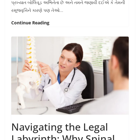
પ્રખ્યાત બોલિવૂડ અભિનેતા છે અને તમને જણાવી દઈએ કે તેમની
રમૂજવૃત્તિને કારણે પણ તેઓ…
Continue Reading
Navigating the Legal
Labyrinth: Why Spinal