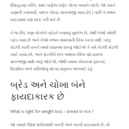
(ઉદાહરણ તરીકે, સાદા બાફેલા સફેદ ચોખા ખાવાને બદલે, જો તમને
ચણાની કseસરી, પાલક ચોખા, શાકભાજી ખાય છે) ) પછી તે વજન
ઘટાડવામાં પણ મદદ કરી શકે છે.
તે જ રીતે, ઘણા લોકોને બ્રેડને પચાવવું મુશ્કેલ છે, તેથી તેઓ ઓછી
બ્રેડ ખાય છે અને તેઓ વજન વધારવાની ચિંતા કરતા નથી. પરંતુ
રોટલી ખાતી વખતે તમારે ધ્યાનમાં રાખવું જોઈએ કે તમે કેટલી રોટલી
ખાઈ રહ્યા છો, અને રોટલીને દાળ અથવા લીલા પાંદડાવાળા
શાકભાજી સાથે ખાવું જોઈએ, જેથી તમારા ખોરાકમાં ફાઇબર,
વિટામિન અને ખનિજોનું યોગ્ય સંતુલન જળવાઈ રહે.
બ્રેડ અને ચોખા બંને
ફાયદાકારક છે
What is right for weight loss – bread or rice ?
જો તમારો ઉદ્દેશ શરીરમાંથી ચરબી અને ચરબી ઘટાડવાનો છે, તો