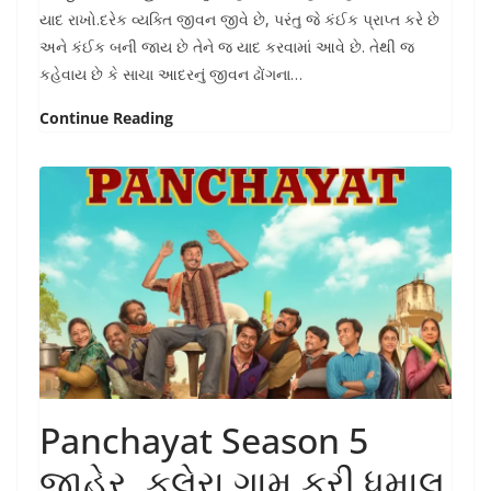
યાદ રાખો.દરેક વ્યક્તિ જીવન જીવે છે, પરંતુ જે કંઈક પ્રાપ્ત કરે છે
અને કંઈક બની જાય છે તેને જ યાદ કરવામાં આવે છે. તેથી જ
કહેવાય છે કે સાચા આદરનું જીવન ઢોંગના…
Continue Reading
Panchayat Season 5
જાહેર, ફુલેરા ગામ ફરી ધમાલ