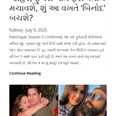
મચાવશે, શું આ વખતે ‘બિનોદ’
બચશે?
fullmoj
July 9, 2025
Panchayat Season 5 Confirmed: જો તમે ફૂલેરાની શેરીઓમાં
સચિવ જી, પ્રધાન જી અને રિંકી સાથે મજા કરી હોય, તો તમારા માટે
એક મોટા સમાચાર છે. હા, તમારી મનપસંદ વેબ સિરીઝ પંચાયત હવે
સીઝન 5 સાથે પરત ફરી રહી છે અને આ વખતે વાર્તા વધુ રસપ્રદ
બનવાની છે. સીઝન 4 માં શું થયું? 24 જૂને જ્યારે…
Continue Reading