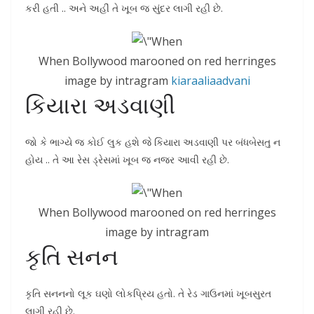
કરી હતી .. અને અહીં તે ખૂબ જ સુંદર લાગી રહી છે.
When Bollywood marooned on red herringes
image by intragram
kiaraaliaadvani
કિયારા અડવાણી
જો કે ભાગ્યે જ કોઈ લુક હશે જે કિયારા અડવાણી પર બંધબેસતુ ન
હોય .. તે આ રેસ ડ્રેસમાં ખૂબ જ નજર આવી રહી છે.
When Bollywood marooned on red herringes
image by intragram
કૃતિ સનન
કૃતિ સનનનો લૂક ઘણો લોકપ્રિય હતો. તે રેડ ગાઉનમાં ખૂબસુરત
લાગી રહી છે.