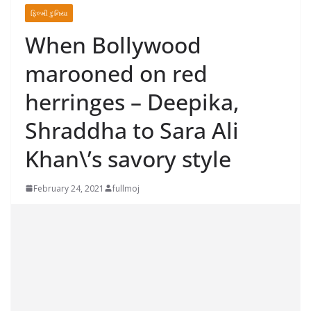
ફિલ્મી દુનિયા
When Bollywood
marooned on red
herringes – Deepika,
Shraddha to Sara Ali
Khan\’s savory style
February 24, 2021
fullmoj