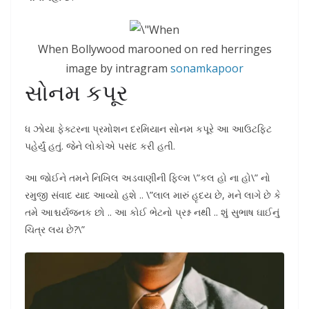
When Bollywood marooned on red herringes
image by intragram
sonamkapoor
સોનમ કપૂર
ધ ઝોયા ફેક્ટરના પ્રમોશન દરમિયાન સોનમ કપૂરે આ આઉટફિટ
પહેર્યું હતું. જેને લોકોએ પસંદ કરી હતી.
આ જોઈને તમને નિખિલ અડવાણીની ફિલ્મ \”કલ હો ના હો\” નો
રમુજી સંવાદ યાદ આવ્યો હશે .. \”લાલ મારું હૃદય છે, મને લાગે છે કે
તમે આશ્ચર્યજનક છો .. આ કોઈ ભેટનો પ્રશ્ન નથી .. શું સુભાષ ઘાઈનું
ચિત્ર લય છે?\”