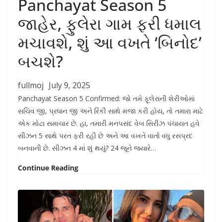
Panchayat Season 5
જાહેર, ફુલેરા ગામ ફરી ધમાલ
મચાવશે, શું આ વખતે ‘બિનોદ’
બચશે?
fullmoj
July 9, 2025
Panchayat Season 5 Confirmed: જો તમે ફૂલેરાની શેરીઓમાં
સચિવ જી, પ્રધાન જી અને રિંકી સાથે મજા કરી હોય, તો તમારા માટે
એક મોટા સમાચાર છે. હા, તમારી મનપસંદ વેબ સિરીઝ પંચાયત હવે
સીઝન 5 સાથે પરત ફરી રહી છે અને આ વખતે વાર્તા વધુ રસપ્રદ
બનવાની છે. સીઝન 4 માં શું થયું? 24 જૂને જ્યારે…
Continue Reading