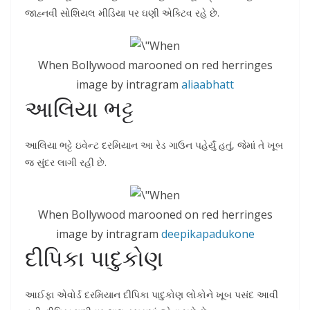
જાહ્નવી સોશિયલ મીડિયા પર ઘણી એક્ટિવ રહે છે.
When Bollywood marooned on red herringes
image by intragram
aliaabhatt
આલિયા ભટ્ટ
આલિયા ભટ્ટે ઇવેન્ટ દરમિયાન આ રેડ ગાઉન પહેર્યું હતું, જેમાં તે ખૂબ
જ સુંદર લાગી રહી છે.
When Bollywood marooned on red herringes
image by intragram
deepikapadukone
દીપિકા પાદુકોણ
આઈફા એવોર્ડ દરમિયાન દીપિકા પાદુકોણ લોકોને ખૂબ પસંદ આવી