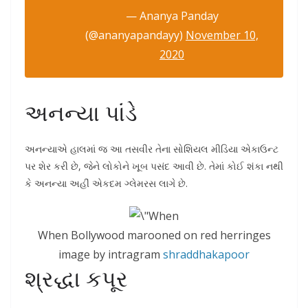
— Ananya Panday
(@ananyapandayy)
November 10,
2020
અનન્યા પાંડે
અનન્યાએ હાલમાં જ આ તસવીર તેના સોશિયલ મીડિયા એકાઉન્ટ
પર શેર કરી છે, જેને લોકોને ખૂબ પસંદ આવી છે. તેમાં કોઈ શંકા નથી
કે અનન્યા અહીં એકદમ ગ્લેમરસ લાગે છે.
When Bollywood marooned on red herringes
image by intragram
shraddhakapoor
શ્રદ્ધા કપૂર