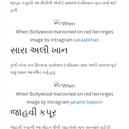
શ્રદ્ધા કપૂરની આ શૈલીની એવોર્ડ સમારંભ દરમિયાન ખૂબ ચર્ચા થઈ
હતી.
When Bollywood marooned on red herringes
image by intragram
saraalikhan
સારા અલી ખાન
કુલી નંબર વન ફિલ્મના પ્રમોશન દરમિયાન સારા અલી ખાનના લૂકે
ઘણું ધ્યાન આકર્ષિત કર્યું હતું.
When Bollywood marooned on red herringes
image by intragram
jahanvi kapoor
જાહવી કપૂર
જાહવી કપૂરની આ મોહક શૈલી ચાહકોમાં ખૂબ પ્રખ્યાત રહી છે.