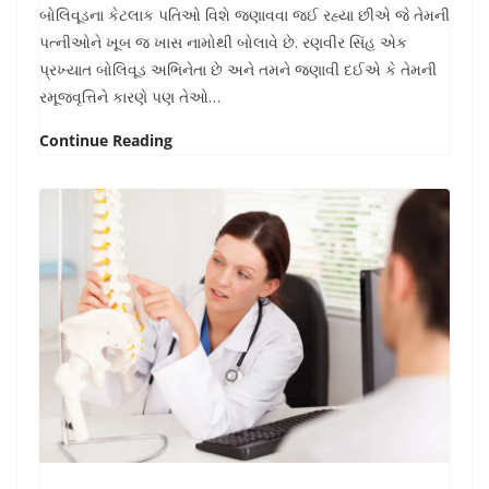
બોલિવૂડના કેટલાક પતિઓ વિશે જણાવવા જઈ રહ્યા છીએ જે તેમની
પત્નીઓને ખૂબ જ ખાસ નામોથી બોલાવે છે. રણવીર સિંહ એક
પ્રખ્યાત બોલિવૂડ અભિનેતા છે અને તમને જણાવી દઈએ કે તેમની
રમૂજવૃત્તિને કારણે પણ તેઓ…
Continue Reading