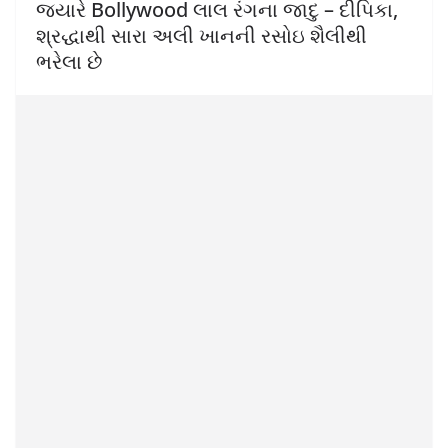
જ્યારે Bollywood લાલ રંગના જાદુ – દીપિકા,
શ્રદ્ધાથી સારા અલી ખાનની રસોઇ શૈલીથી
ભરેલા છે