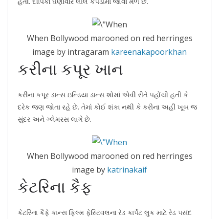
હતી. દીપિકા ઘણીવાર લાલ કપડામાં જોવા મળે છે.
When Bollywood marooned on red herringes
image by intragaram
kareenakapoorkhan
કરીના કપૂર ખાન
કરીના કપૂર ડાન્સ ઇન્ડિયા ડાન્સ શોમાં એવી રીતે પહોંચી હતી કે
દરેક જણ જોતા રહે છે. તેમાં કોઈ શંકા નથી કે કરીના અહીં ખૂબ જ
સુંદર અને ગ્લેમરસ લાગે છે.
When Bollywood marooned on red herringes
image by
katrinakaif
કેટરિના કૈફ
કેટરિના કૈફે કાન્સ ફિલ્મ ફેસ્ટિવલના રેડ કાર્પેટ લુક માટે રેડ પસંદ