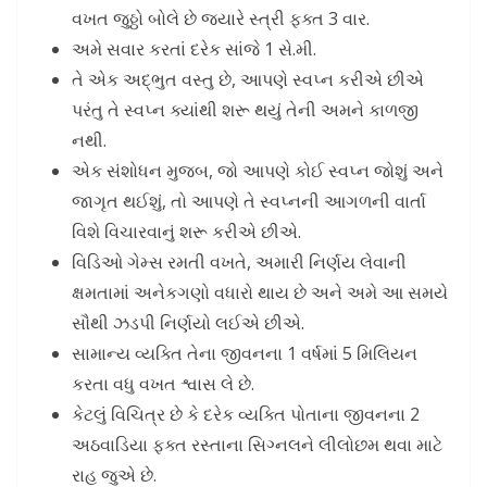
વખત જુઠ્ઠો બોલે છે જ્યારે સ્ત્રી ફક્ત 3 વાર.
અમે સવાર કરતાં દરેક સાંજે 1 સે.મી.
તે એક અદ્ભુત વસ્તુ છે, આપણે સ્વપ્ન કરીએ છીએ
પરંતુ તે સ્વપ્ન ક્યાંથી શરૂ થયું તેની અમને કાળજી
નથી.
એક સંશોધન મુજબ, જો આપણે કોઈ સ્વપ્ન જોશું અને
જાગૃત થઈશું, તો આપણે તે સ્વપ્નની આગળની વાર્તા
વિશે વિચારવાનું શરૂ કરીએ છીએ.
વિડિઓ ગેમ્સ રમતી વખતે, અમારી નિર્ણય લેવાની
ક્ષમતામાં અનેકગણો વધારો થાય છે અને અમે આ સમયે
સૌથી ઝડપી નિર્ણયો લઈએ છીએ.
સામાન્ય વ્યક્તિ તેના જીવનના 1 વર્ષમાં 5 મિલિયન
કરતા વધુ વખત શ્વાસ લે છે.
કેટલું વિચિત્ર છે કે દરેક વ્યક્તિ પોતાના જીવનના 2
અઠવાડિયા ફક્ત રસ્તાના સિગ્નલને લીલોછમ થવા માટે
રાહ જુએ છે.