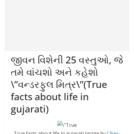
જીવન વિશેની 25 વસ્તુઓ, જે
તમે વાંચશો અને કહેશો
\”વન્ડરફુલ મિત્ર\”(True
facts about life in
gujarati)
True facts about life in gujarati Image by
Clker-