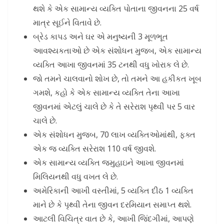
થશે કે એક સામાન્ય વ્યક્તિ પોતાના જીવનના 25 વર્ષ
માત્ર સૂઈને વિતાવે છે.
બ્રેડ કાપડ અને ઘર એ મનુષ્યની 3 મૂળભૂત
આવશ્યકતાઓ છે એક સંશોધન મુજબ, એક સામાન્ય
વ્યક્તિ આખા જીવનમાં 35 ટનથી વધુ ખોરાક લે છે.
જો તમને ચાલવાનો શોખ છે, તો તમને આ હકીકત ખૂબ
ગમશે, કહો કે એક સામાન્ય વ્યક્તિ તેના આખા
જીવનમાં એટલું ચાલે છે કે તે સરેરાશ પૃથ્વી પર 5 વાર
ચાલે છે.
એક સંશોધન મુજબ, 70 લાખ વ્યક્તિઓમાંથી, ફક્ત
એક જ વ્યક્તિ સરેરાશ 110 વર્ષ જીવશે.
એક સામાન્ય વ્યક્તિ જમુહાઇને આખા જીવનમાં
મિલિયનથી વધુ વખત લે છે.
અમેરિકાની આખી વસ્તીમાં, 5 વ્યક્તિ દીઠ 1 વ્યક્તિ
માને છે કે પૃથ્વી તેના જીવન દરમિયાન સમાપ્ત થશે.
આટલી વિચિત્ર વાત છે કે, આખી જિંદગીમાં, આપણે