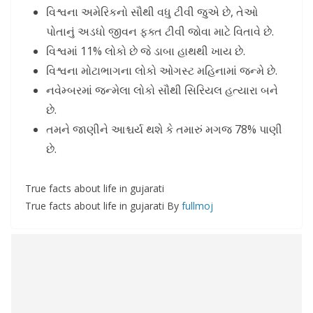
વિશ્વના અમેરિકનો સૌથી વધુ ટીવી જુએ છે, તેઓ
પોતાનું અડધો જીવન ફક્ત ટીવી જોવા માટે વિતાવે છે.
વિશ્વમાં 11% લોકો છે જે ડાબા હાથથી ખાય છે.
વિશ્વના મોટાભાગના લોકો ઓગસ્ટ મહિનામાં જન્મે છે.
નવેમ્બરમાં જન્મેલા લોકો સૌથી સિરિયલ હત્યારા બને
છે.
તમને જાણીને આશ્ચર્ય થશે કે તમારું મગજ 78% પાણી
છે.
True facts about life in gujarati
True facts about life in gujarati By
fullmoj