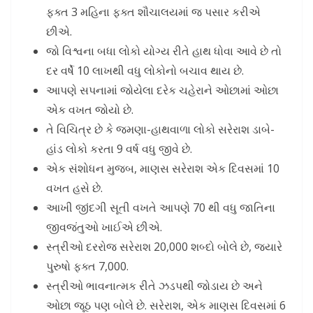
ફક્ત 3 મહિના ફક્ત શૌચાલયમાં જ પસાર કરીએ
છીએ.
જો વિશ્વના બધા લોકો યોગ્ય રીતે હાથ ધોવા આવે છે તો
દર વર્ષે 10 લાખથી વધુ લોકોનો બચાવ થાય છે.
આપણે સપનામાં જોયેલા દરેક ચહેરાને ઓછામાં ઓછા
એક વખત જોયો છે.
તે વિચિત્ર છે કે જમણા-હાથવાળા લોકો સરેરાશ ડાબે-
હાંડ લોકો કરતા 9 વર્ષ વધુ જીવે છે.
એક સંશોધન મુજબ, માણસ સરેરાશ એક દિવસમાં 10
વખત હસે છે.
આખી જીંદગી સૂતી વખતે આપણે 70 થી વધુ જાતિના
જીવજંતુઓ ખાઈએ છીએ.
સ્ત્રીઓ દરરોજ સરેરાશ 20,000 શબ્દો બોલે છે, જ્યારે
પુરુષો ફક્ત 7,000.
સ્ત્રીઓ ભાવનાત્મક રીતે ઝડપથી જોડાય છે અને
ઓછા જૂઠ પણ બોલે છે. સરેરાશ, એક માણસ દિવસમાં 6