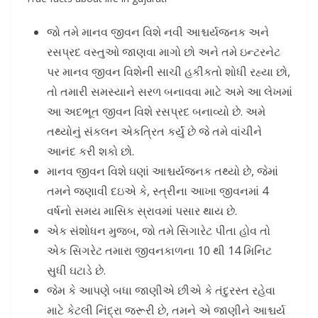
જો તમે માનવ જીવન વિશે નવી આશ્ચર્યજનક અને
રસપ્રદ વસ્તુઓ જાણવા માગો છો અને તમે ઇન્ટરનેટ
પર માનવ જીવન વિશેની સાચી હકીકતો શોધી રહ્યા છો,
તો તમારી સમસ્યાને સરળ બનાવવા માટે અમે આ લેખમાં
આ અદભૂત જીવન વિશે રસપ્રદ બનાવ્યો છે. અમે
તથ્યોનું સંકલન એકત્રિત કર્યું છે જે તમે વાંચીને
આનંદ કરી શકો છો.
માનવ જીવન વિશે ઘણાં આશ્ચર્યજનક તથ્યો છે, જેમાં
તમને જણાવી દઇએ કે, સ્ત્રીના આખા જીવનમાં 4
વર્ષનો સમય માસિક સ્રાવમાં પસાર થાય છે.
એક સંશોધન મુજબ, જો તમે સિગારેટ પીતા હોવ તો
એક સિગરેટ તમારા જીવનકાળના 10 થી 14 મિનિટ
સુધી ઘટાડે છે.
જેમ કે આપણે બધા જાણીએ છીએ કે તંદુરસ્ત રહેવા
માટે કેટલી નિંદ્રા જરૂરી છે, તમને એ જાણીને આશ્ચર્ય