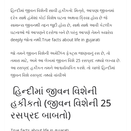
હિન્દીમાં જીવન વિશેની સાચી હકીકતો: મિત્રો, આપણા જીવનમાં
દરેક સાથે હંમેશાં કોઈ વિશેષ ઘટના અથવા ક્રિયા હોય છે જે
સામાન્ય જીવનથી તદ્દન જુદી હોય છે, સાથે સાથે આવી કેટલીક
ઘટનાઓ જે આપણને દરરોજ બને છે.પરંતુ આપણે તેમને ક્યારેય
deeply જોતા નથી.True facts about life in gujarati
જો તમને જીવન વિશેની અમેઝિંગ ફેક્ટ્સ જાણવાનું રસ છે, તો
તમારા માટે, અમે આ લેખમાં જીવન વિશે 25 રસપ્રદ તથ્યો લખ્યા છે.
આ રસપ્રદ હકીકત તમને આશ્ચર્યચકિત કરશે. તો ચાલો હિન્દીમાં
જીવન વિશે રસપ્રદ તથ્યો વાંચીએ
હિન્દીમાં જીવન વિશેની
હકીકતો (જીવન વિશેની 25
રસપ્રદ બાબતો)
True facts about life in gujarati