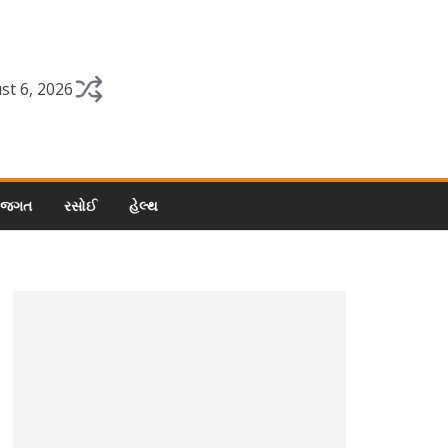
st 6, 2026
 જગત
રસોઈ
હેલ્થ